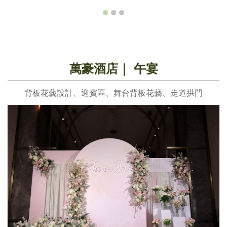
萬豪酒店｜ 午宴
背板花藝設計、迎賓區、舞台背板花藝、走道拱門