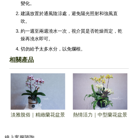
變化。
建議放置於通風陰涼處，避免陽光照射和強風直
吹。
約一週至兩週澆水一次，視介質是否乾燥而定，乾
燥再澆水即可。
切勿給予太多水分，以免爛根。
相關產品
景
淡雅脫俗｜精緻蘭花盆景
熱情活力｜中型蘭花盆景
線上客服諮詢