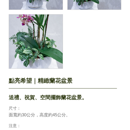
點亮希望｜精緻蘭花盆景
送禮、祝賀、空間擺飾蘭花盆景。
尺寸：
面寬約30公分，高度約45公分。
注意：