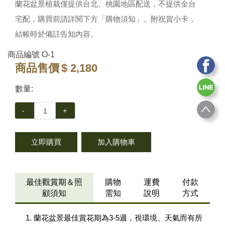
蘭花盆景植栽僅提供台北、桃園地區配送，不提供全台
宅配，購買前請詳閱下方「購物須知」。附祝賀小卡，
結帳時於備註告知內容。
商品編號
O-1
商品售價
$ 2,180
數量:
-
+
立即購買
加入購物車
最佳觀賞期＆照
購物
運費
付款
顧須知
需知
說明
方式
蘭花盆景最佳賞花期為3-5週，視環境、天氣而有所