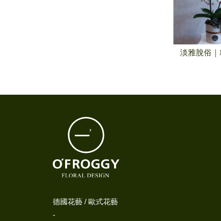
精緻蘭花盆景
優雅驕傲｜精緻蘭花盆景
淡雅脫俗｜
德國花藝 / 歐式花藝
-