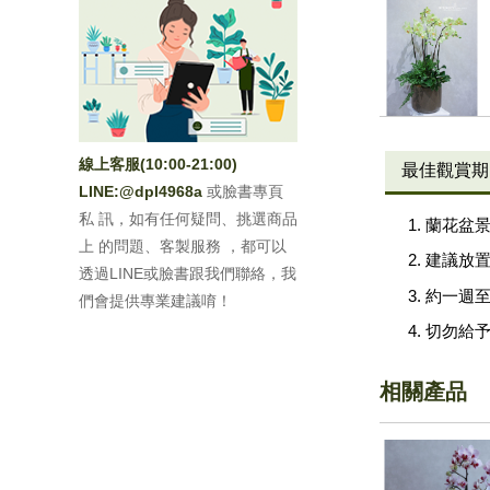
線上客服(10:00-21:00)
最佳觀賞期
LINE:
@dpl4968a
或臉書專頁
私 訊，如有任何疑問、挑選商品
蘭花盆景
上 的問題、客製服務 ，都可以
建議放
透過LINE或臉書跟我們聯絡，我
約一週
們會提供專業建議唷！
切勿給
相關產品