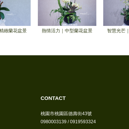
精緻蘭花盆景
熱情活力｜中型蘭花盆景
智慧光芒
CONTACT
桃園市桃園區德壽街43號
0980003139
/
0919593324