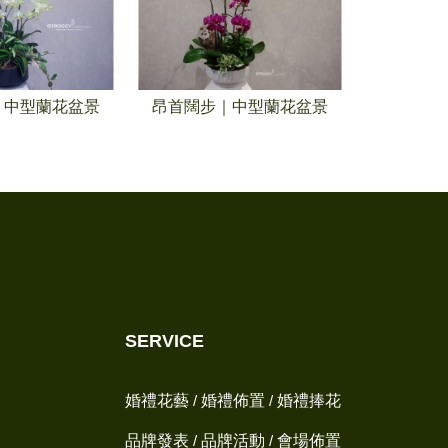
｜中型蘭花盆景
昂首闊步｜中型蘭花盆景
點亮光芒
SERVICE
婚禮花藝
/
婚禮佈置
/
婚禮捧花
品牌發表
/
品牌活動
/
會場佈置