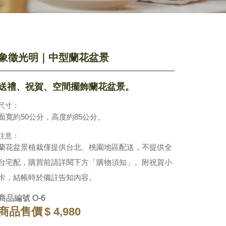
象徵光明｜中型蘭花盆景
送禮、祝賀、空間擺飾蘭花盆景。
尺寸：
面寬約50公分，高度約85公分。
注意：
蘭花盆景植栽僅提供台北、桃園地區配送，不提供全
台宅配，購買前請詳閱下方「購物須知」。附祝賀小
卡，結帳時於備註告知內容。
商品編號
O-6
商品售價
$ 4,980