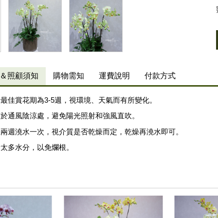
＆照顧須知
購物需知
運費說明
付款方式
最佳賞花期為3-5週，視環境、天氣而有所變化。
置於通風陰涼處，避免陽光照射和強風直吹。
至兩週澆水一次，視介質是否乾燥而定，乾燥再澆水即可。
予太多水分，以免爛根。